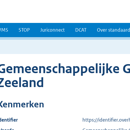
WMS
STOP
Juriconnect
DCAT
Over standaar
Gemeenschappelijke G
Zeeland
Kenmerken
dentifier
https://identifier.ove