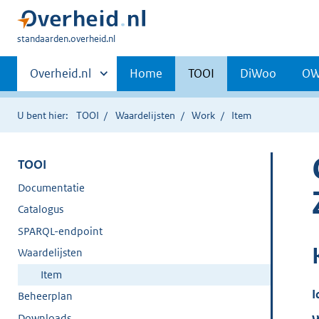
U
standaarden.overheid.nl
bent
Primaire
hier:
Andere
Overheid.nl
Home
TOOI
DiWoo
O
sites
navigatie
binnen
U bent hier:
TOOI
Waardelijsten
Work
Item
TOOI
Documentatie
Catalogus
SPARQL-endpoint
Waardelijsten
Item
I
Beheerplan
Downloads