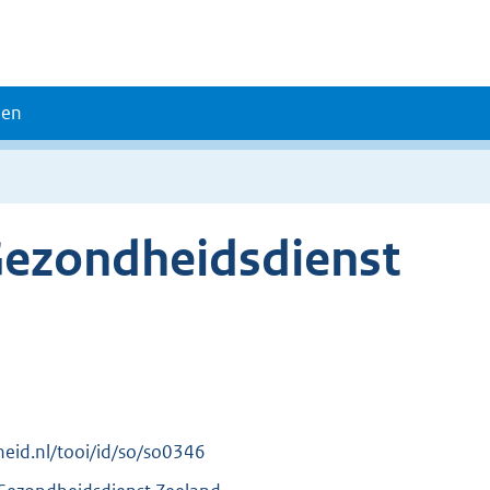
den
ezondheidsdienst
rheid.nl/tooi/id/so/so0346