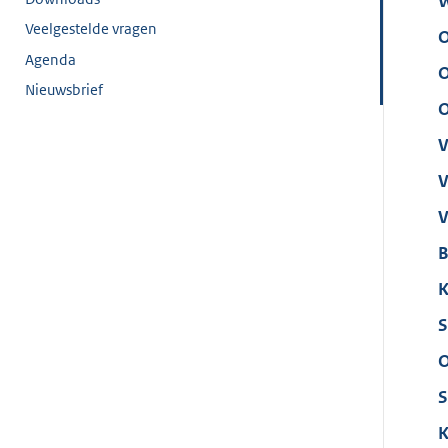
W
Veelgestelde vragen
O
Agenda
O
Nieuwsbrief
O
V
V
V
B
K
S
O
S
K