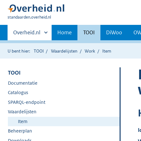
U
standaarden.overheid.nl
bent
Primaire
hier:
Andere
Overheid.nl
Home
TOOI
DiWoo
O
sites
navigatie
binnen
U bent hier:
TOOI
Waardelijsten
Work
Item
TOOI
Documentatie
Catalogus
SPARQL-endpoint
Waardelijsten
Item
I
Beheerplan
Downloads