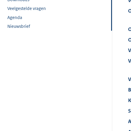
W
Veelgestelde vragen
O
Agenda
Nieuwsbrief
O
O
V
V
V
B
K
S
A