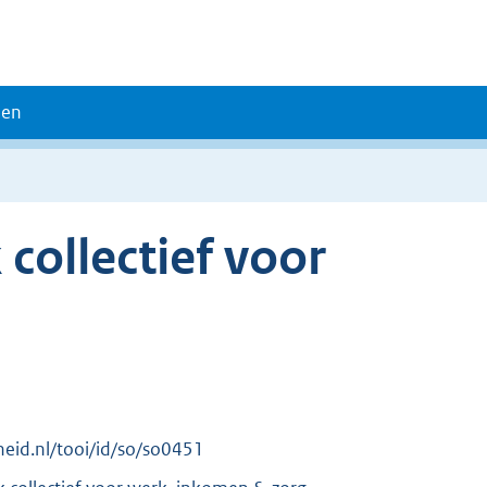
den
collectief voor
rheid.nl/tooi/id/so/so0451