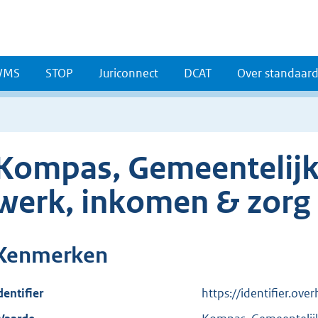
WMS
STOP
Juriconnect
DCAT
Over standaar
Kompas, Gemeentelijk 
werk, inkomen & zorg
Kenmerken
dentifier
https://identifier.ove