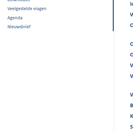
I
Veelgestelde vragen
W
Agenda
O
Nieuwsbrief
O
O
V
V
V
B
K
S