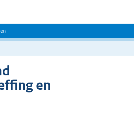
den
nd
effing en