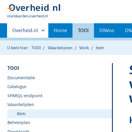
U
standaarden.overheid.nl
bent
Primaire
hier:
Andere
Overheid.nl
Home
TOOI
DiWoo
O
sites
navigatie
binnen
U bent hier:
TOOI
Waardelijsten
Work
Item
TOOI
Documentatie
Catalogus
SPARQL-endpoint
Waardelijsten
Item
Beheerplan
Downloads