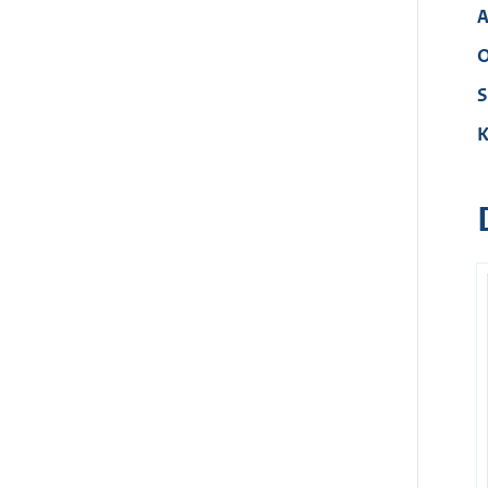
A
O
S
K