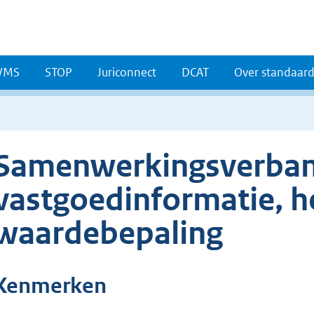
WMS
STOP
Juriconnect
DCAT
Over standaar
Samenwerkingsverba
vastgoedinformatie, h
waardebepaling
Kenmerken