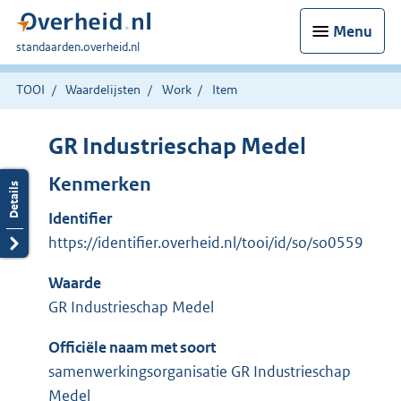
Menu
U
standaarden.overheid.nl
bent
hier:
TOOI
Waardelijsten
Work
Item
GR Industrieschap Medel
Kenmerken
Identifier
https://identifier.overheid.nl/tooi/id/so/so0559
Waarde
GR Industrieschap Medel
Officiële naam met soort
samenwerkingsorganisatie GR Industrieschap
Medel