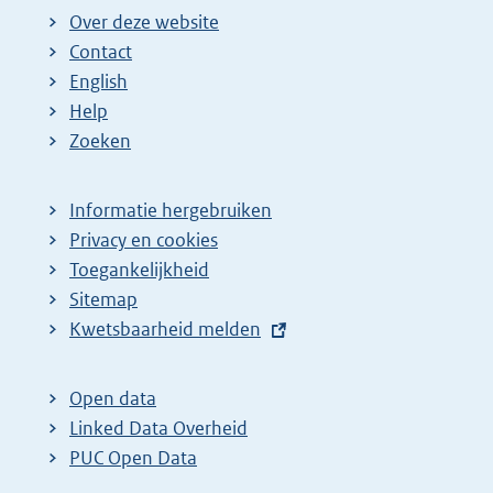
Over deze website
Contact
English
Help
Zoeken
Informatie hergebruiken
Privacy en cookies
Toegankelijkheid
Sitemap
E
Kwetsbaarheid melden
x
t
Open data
e
Linked Data Overheid
r
PUC Open Data
n