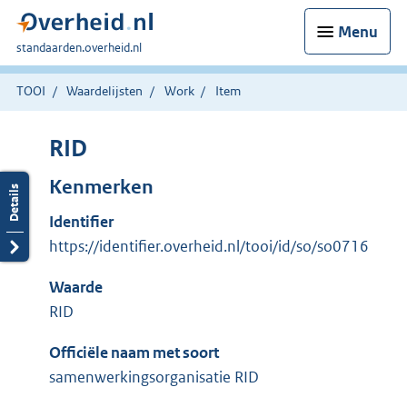
Menu
U
standaarden.overheid.nl
bent
hier:
TOOI
Waardelijsten
Work
Item
RID
Kenmerken
Identifier
https://identifier.overheid.nl/tooi/id/so/so0716
Waarde
RID
Officiële naam met soort
samenwerkingsorganisatie RID