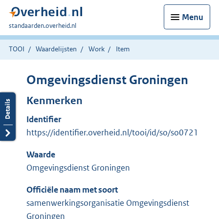
Menu
U
standaarden.overheid.nl
bent
hier:
TOOI
Waardelijsten
Work
Item
Omgevingsdienst Groningen
Kenmerken
Identifier
https://identifier.overheid.nl/tooi/id/so/so0721
Waarde
Omgevingsdienst Groningen
Officiële naam met soort
samenwerkingsorganisatie Omgevingsdienst
Groningen