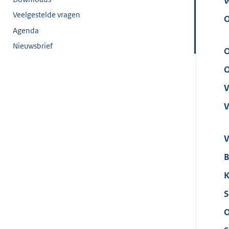
W
Veelgestelde vragen
O
Agenda
Nieuwsbrief
O
O
V
V
V
B
K
S
O