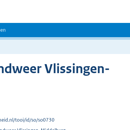
den
ndweer Vlissingen-
rheid.nl/tooi/id/so/so0730