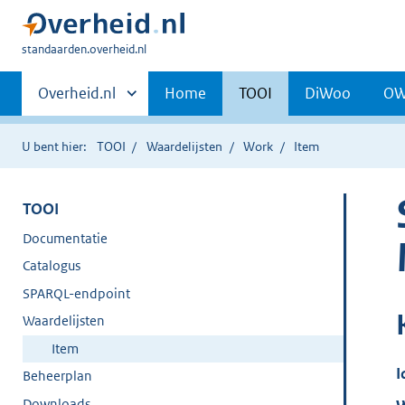
U
standaarden.overheid.nl
bent
Primaire
hier:
Andere
Overheid.nl
Home
TOOI
DiWoo
O
sites
navigatie
binnen
U bent hier:
TOOI
Waardelijsten
Work
Item
TOOI
Documentatie
Catalogus
SPARQL-endpoint
Waardelijsten
Item
I
Beheerplan
Downloads