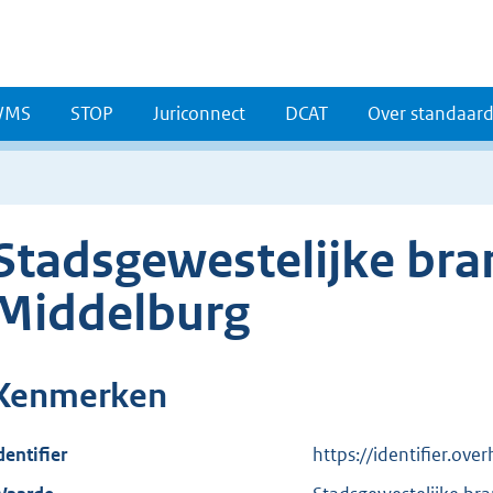
WMS
STOP
Juriconnect
DCAT
Over standaar
Stadsgewestelijke bra
Middelburg
Kenmerken
dentifier
https://identifier.ove