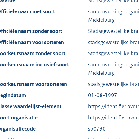
aarde
Stadsgewestelijke br
fficiële naam met soort
samenwerkingsorganis
Middelburg
fficiële naam zonder soort
Stadsgewestelijke br
fficiële naam voor sorteren
stadsgewestelijke br
oorkeursnaam zonder soort
Stadsgewestelijke br
oorkeursnaam inclusief soort
samenwerkingsorganis
Middelburg
oorkeursnaam voor sorteren
stadsgewestelijke br
egindatum
01-08-1997
lasse waardelijst-element
https://identifier.ov
oort organisatie
https://identifier.ov
rganisatiecode
so0730