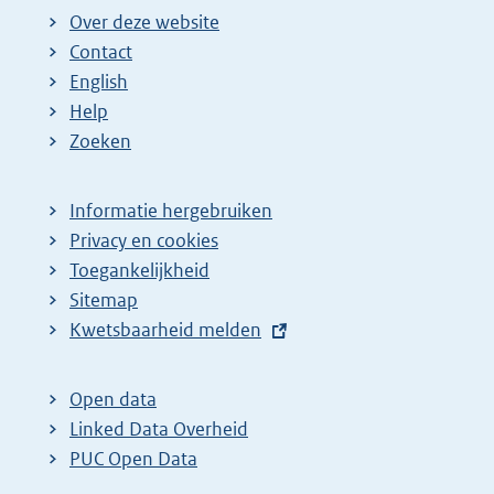
Over deze website
Contact
English
Help
Zoeken
Informatie hergebruiken
Privacy en cookies
Toegankelijkheid
Sitemap
E
Kwetsbaarheid melden
x
t
Open data
e
Linked Data Overheid
r
PUC Open Data
n