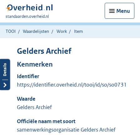
Menu
U
standaarden.overheid.nl
bent
hier:
TOOI
Waardelijsten
Work
Item
Gelders Archief
Kenmerken
Identifier
https://identifier.overheid.nl/tooi/id/so/so0731
Waarde
Gelders Archief
Officiële naam met soort
samenwerkingsorganisatie Gelders Archief