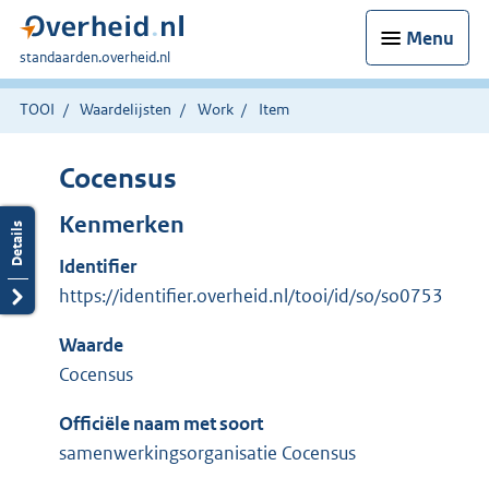
Menu
U
standaarden.overheid.nl
bent
hier:
TOOI
Waardelijsten
Work
Item
Cocensus
Kenmerken
Identifier
https://identifier.overheid.nl/tooi/id/so/so0753
Waarde
Cocensus
Officiële naam met soort
samenwerkingsorganisatie Cocensus