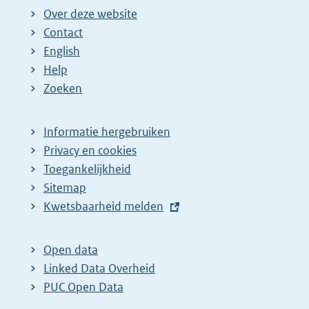
Over deze website
Contact
English
Help
Zoeken
Informatie hergebruiken
Privacy en cookies
Toegankelijkheid
Sitemap
E
Kwetsbaarheid melden
x
t
Open data
e
Linked Data Overheid
r
PUC Open Data
n