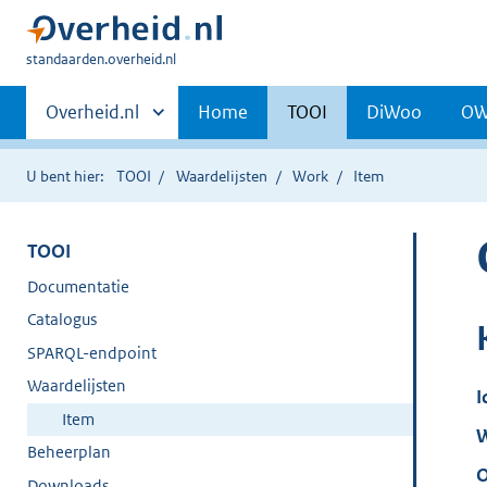
U
standaarden.overheid.nl
bent
Primaire
hier:
Andere
Overheid.nl
Home
TOOI
DiWoo
O
sites
navigatie
binnen
U bent hier:
TOOI
Waardelijsten
Work
Item
TOOI
Documentatie
Catalogus
SPARQL-endpoint
Waardelijsten
I
Item
W
Beheerplan
O
Downloads