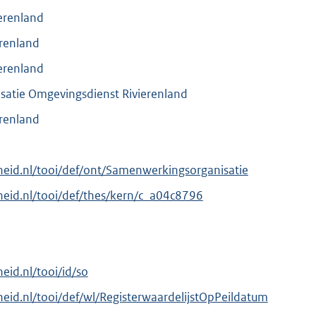
erenland
erenland
erenland
atie Omgevingsdienst Rivierenland
erenland
erheid.nl/tooi/def/ont/Samenwerkingsorganisatie
erheid.nl/tooi/def/thes/kern/c_a04c8796
heid.nl/tooi/id/so
rheid.nl/tooi/def/wl/RegisterwaardelijstOpPeildatum