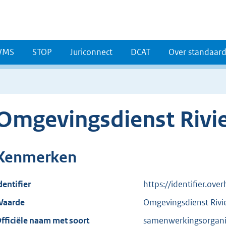
WMS
STOP
Juriconnect
DCAT
Over standaar
Omgevingsdienst Rivi
Kenmerken
dentifier
https://identifier.ove
aarde
Omgevingsdienst Rivi
fficiële naam met soort
samenwerkingsorganis