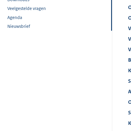
O
Veelgestelde vragen
Agenda
O
Nieuwsbrief
V
V
V
B
K
S
A
O
S
K