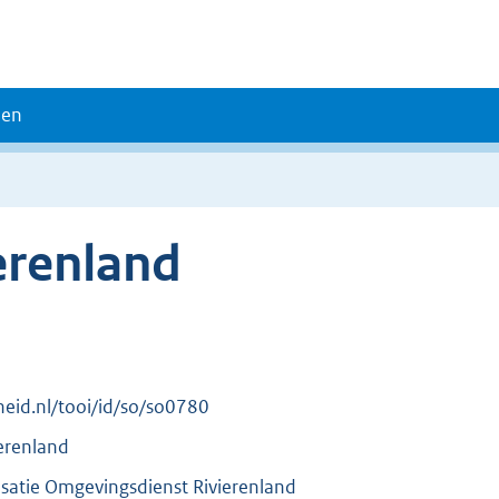
den
erenland
rheid.nl/tooi/id/so/so0780
erenland
atie Omgevingsdienst Rivierenland