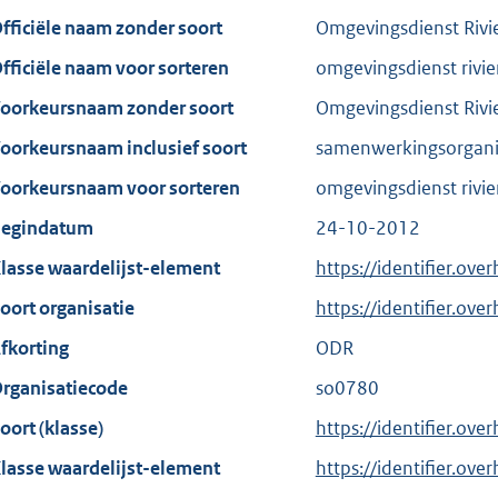
fficiële naam zonder soort
Omgevingsdienst Rivi
fficiële naam voor sorteren
omgevingsdienst rivi
oorkeursnaam zonder soort
Omgevingsdienst Rivi
oorkeursnaam inclusief soort
samenwerkingsorganis
oorkeursnaam voor sorteren
omgevingsdienst rivi
egindatum
24-10-2012
lasse waardelijst-element
https://identifier.ov
oort organisatie
https://identifier.ov
fkorting
ODR
rganisatiecode
so0780
oort (klasse)
https://identifier.over
lasse waardelijst-element
https://identifier.ove