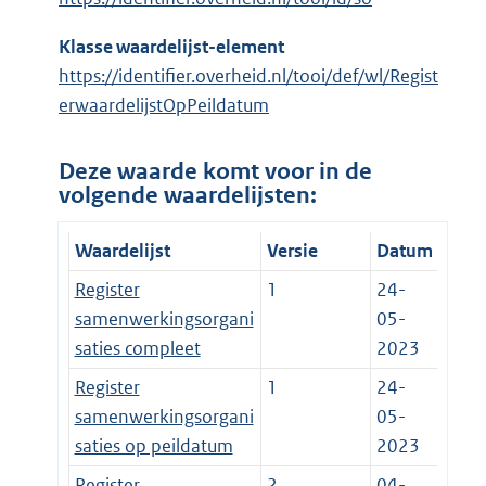
Klasse waardelijst-element
https://identifier.overheid.nl/tooi/def/wl/Regist
erwaardelijstOpPeildatum
Deze waarde komt voor in de
volgende waardelijsten:
Waardelijst
Versie
Datum
Register
1
24-
samenwerkingsorgani
05-
saties compleet
2023
Register
1
24-
samenwerkingsorgani
05-
saties op peildatum
2023
Register
2
04-