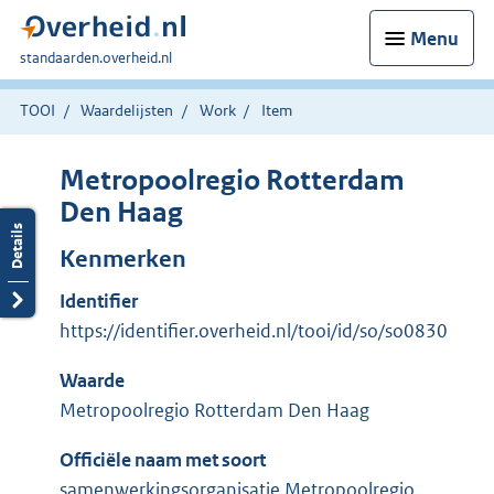
Menu
U
standaarden.overheid.nl
bent
hier:
TOOI
Waardelijsten
Work
Item
Metropoolregio Rotterdam
Den Haag
Kenmerken
Identifier
https://identifier.overheid.nl/tooi/id/so/so0830
Waarde
Metropoolregio Rotterdam Den Haag
Officiële naam met soort
samenwerkingsorganisatie Metropoolregio