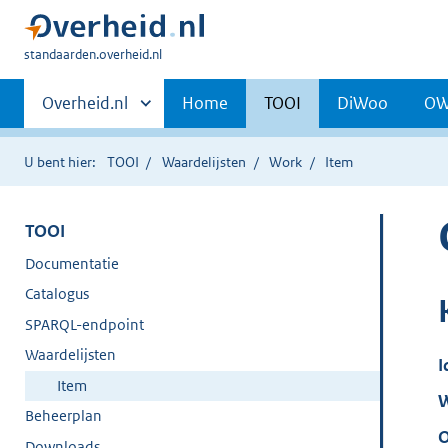
U
standaarden.overheid.nl
bent
Primaire
hier:
Andere
Overheid.nl
Home
TOOI
DiWoo
O
sites
navigatie
binnen
U bent hier:
TOOI
Waardelijsten
Work
Item
TOOI
Documentatie
Catalogus
SPARQL-endpoint
Waardelijsten
I
Item
W
Beheerplan
O
Downloads