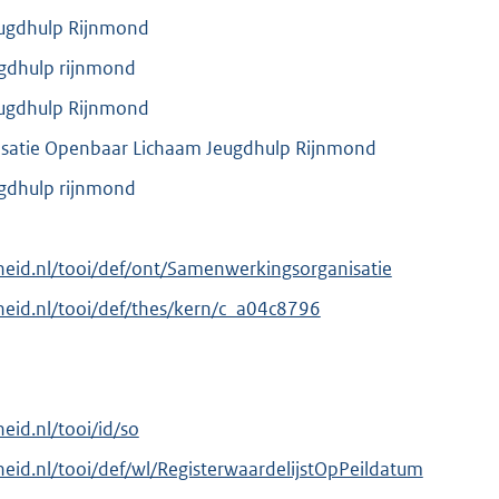
ugdhulp Rijnmond
gdhulp rijnmond
ugdhulp Rijnmond
satie Openbaar Lichaam Jeugdhulp Rijnmond
gdhulp rijnmond
erheid.nl/tooi/def/ont/Samenwerkingsorganisatie
erheid.nl/tooi/def/thes/kern/c_a04c8796
heid.nl/tooi/id/so
rheid.nl/tooi/def/wl/RegisterwaardelijstOpPeildatum