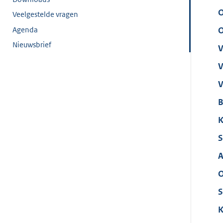
O
Veelgestelde vragen
Agenda
O
Nieuwsbrief
V
V
V
B
K
S
A
O
S
K