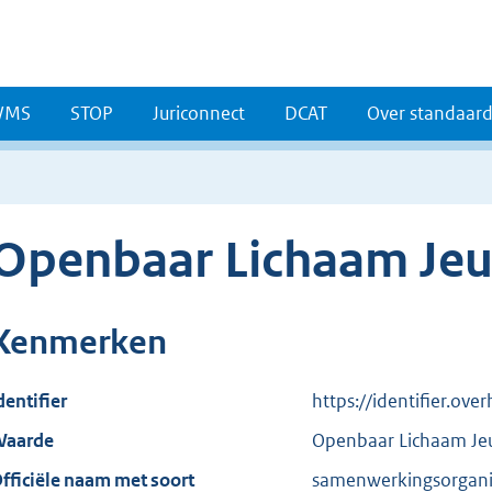
WMS
STOP
Juriconnect
DCAT
Over standaar
Openbaar Lichaam Je
Kenmerken
dentifier
https://identifier.ove
aarde
Openbaar Lichaam Je
fficiële naam met soort
samenwerkingsorgani