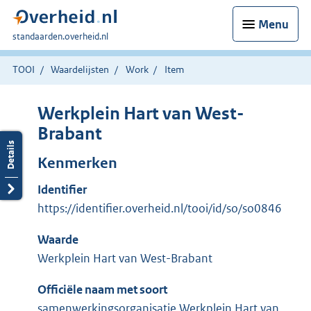
Menu
U
standaarden.overheid.nl
bent
hier:
TOOI
Waardelijsten
Work
Item
Werkplein Hart van West-
Brabant
Kenmerken
Identifier
https://identifier.overheid.nl/tooi/id/so/so0846
Waarde
Werkplein Hart van West-Brabant
Officiële naam met soort
samenwerkingsorganisatie Werkplein Hart van