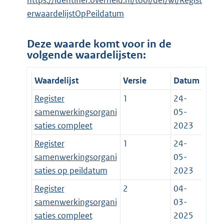
https://identifier.overheid.nl/tooi/def/wl/Regist
erwaardelijstOpPeildatum
Deze waarde komt voor in de
volgende waardelijsten:
Waardelijst
Versie
Datum
Register
1
24-
samenwerkingsorgani
05-
saties compleet
2023
Register
1
24-
samenwerkingsorgani
05-
saties op peildatum
2023
Register
2
04-
samenwerkingsorgani
03-
saties compleet
2025