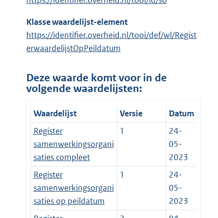
https://identifier.overheid.nl/tooi/id/so
Klasse waardelijst-element
https://identifier.overheid.nl/tooi/def/wl/Regist
erwaardelijstOpPeildatum
Deze waarde komt voor in de
volgende waardelijsten:
Waardelijst
Versie
Datum
Register
1
24-
samenwerkingsorgani
05-
saties compleet
2023
Register
1
24-
samenwerkingsorgani
05-
saties op peildatum
2023