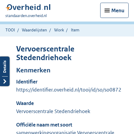
Menu
U
standaarden.overheid.nl
bent
hier:
TOOI
Waardelijsten
Work
Item
Vervoerscentrale
Stedendriehoek
Kenmerken
Identifier
https://identifier.overheid.nl/tooi/id/so/so0872
Waarde
Vervoerscentrale Stedendriehoek
Officiële naam met soort
samenwerkingsorganisatie Vervoerscentrale