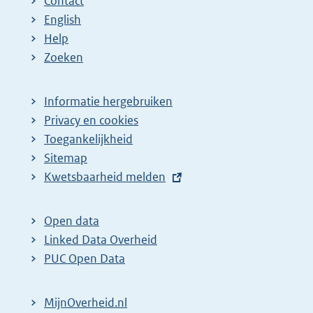
Contact
English
Help
Zoeken
Informatie hergebruiken
Privacy en cookies
Toegankelijkheid
Sitemap
E
Kwetsbaarheid melden
x
t
Open data
e
Linked Data Overheid
r
PUC Open Data
n
e
MijnOverheid.nl
l