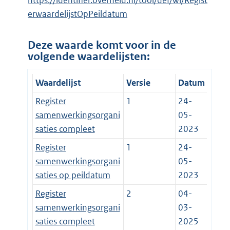
https://identifier.overheid.nl/tooi/def/wl/Regist
erwaardelijstOpPeildatum
Deze waarde komt voor in de
volgende waardelijsten:
Waardelijst
Versie
Datum
Register
1
24-
samenwerkingsorgani
05-
saties compleet
2023
Register
1
24-
samenwerkingsorgani
05-
saties op peildatum
2023
Register
2
04-
samenwerkingsorgani
03-
saties compleet
2025