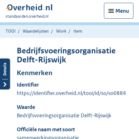
Menu
U
standaarden.overheid.nl
bent
hier:
TOOI
Waardelijsten
Work
Item
Bedrijfsvoeringsorganisatie
Delft-Rijswijk
Kenmerken
Identifier
https://identifier.overheid.nl/tooi/id/so/so0884
Waarde
Bedrijfsvoeringsorganisatie Delft-Rijswijk
Officiële naam met soort
samenwerkingsorganisatie