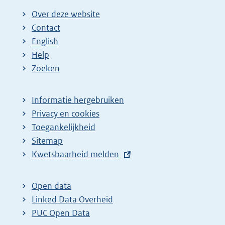
Over deze website
Contact
English
Help
Zoeken
Informatie hergebruiken
Privacy en cookies
Toegankelijkheid
Sitemap
E
Kwetsbaarheid melden
x
t
Open data
e
Linked Data Overheid
r
PUC Open Data
n