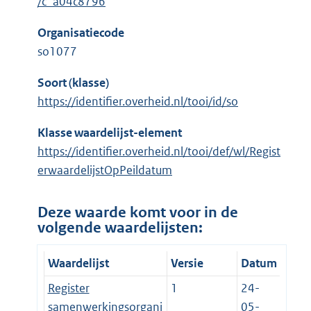
/c_a04c8796
Organisatiecode
so1077
Soort (klasse)
https://identifier.overheid.nl/tooi/id/so
Klasse waardelijst-element
https://identifier.overheid.nl/tooi/def/wl/Regist
erwaardelijstOpPeildatum
Deze waarde komt voor in de
volgende waardelijsten:
Waardelijst
Versie
Datum
Register
1
24-
samenwerkingsorgani
05-