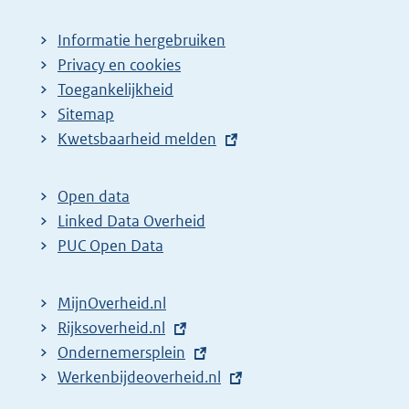
Informatie hergebruiken
Privacy en cookies
Toegankelijkheid
Sitemap
E
Kwetsbaarheid melden
x
t
Open data
e
Linked Data Overheid
r
PUC Open Data
n
e
MijnOverheid.nl
l
E
Rijksoverheid.nl
i
x
E
Ondernemersplein
n
t
x
E
Werkenbijdeoverheid.nl
k
e
t
x