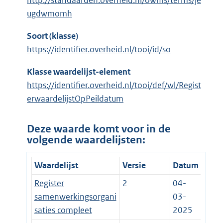
http://standaarden.overheid.nl/owms/terms/je
ugdwmomh
Soort (klasse)
https://identifier.overheid.nl/tooi/id/so
Klasse waardelijst-element
https://identifier.overheid.nl/tooi/def/wl/Regist
erwaardelijstOpPeildatum
Deze waarde komt voor in de
volgende waardelijsten:
Waardelijst
Versie
Datum
Register
2
04-
samenwerkingsorgani
03-
saties compleet
2025