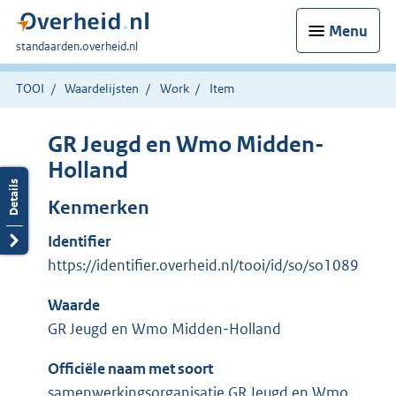
Menu
U
standaarden.overheid.nl
bent
hier:
TOOI
Waardelijsten
Work
Item
GR Jeugd en Wmo Midden-
Holland
Kenmerken
Identifier
https://identifier.overheid.nl/tooi/id/so/so1089
Waarde
GR Jeugd en Wmo Midden-Holland
Officiële naam met soort
samenwerkingsorganisatie GR Jeugd en Wmo