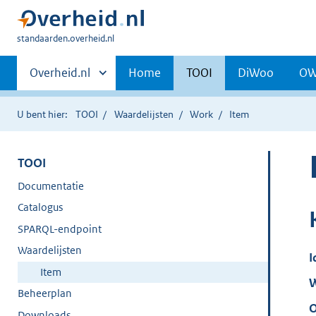
U
standaarden.overheid.nl
bent
Primaire
hier:
Andere
Overheid.nl
Home
TOOI
DiWoo
O
sites
navigatie
binnen
U bent hier:
TOOI
Waardelijsten
Work
Item
TOOI
Documentatie
Catalogus
SPARQL-endpoint
Waardelijsten
I
Item
W
Beheerplan
O
Downloads