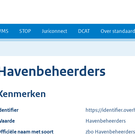
WMS
STOP
Juriconnect
DCAT
Over standaar
Havenbeheerders
Kenmerken
dentifier
https://identifier.ov
aarde
Havenbeheerders
fficiële naam met soort
zbo Havenbeheerders