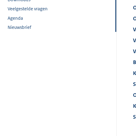
O
Veelgestelde vragen
Agenda
O
Nieuwsbrief
V
V
V
B
K
S
O
K
S