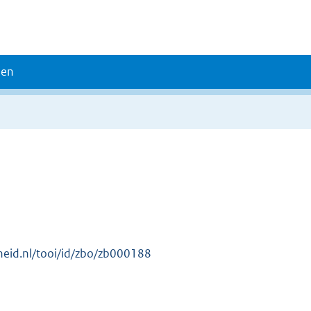
den
erheid.nl/tooi/id/zbo/zb000188