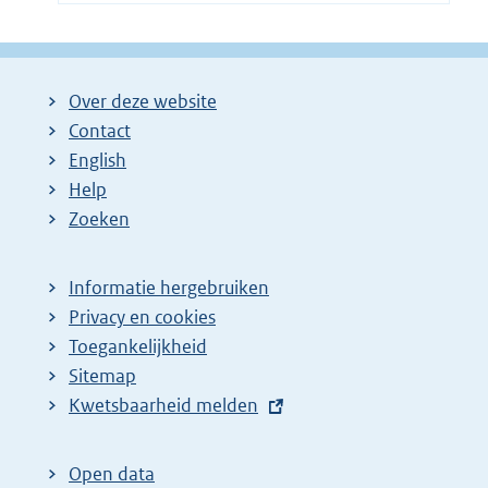
Over deze website
Contact
English
Help
Zoeken
Informatie hergebruiken
Privacy en cookies
Toegankelijkheid
Sitemap
E
Kwetsbaarheid melden
x
t
Open data