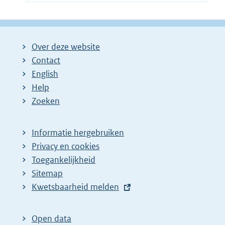
Over deze website
Contact
English
Help
Zoeken
Informatie hergebruiken
Privacy en cookies
Toegankelijkheid
Sitemap
E
Kwetsbaarheid melden
x
t
Open data