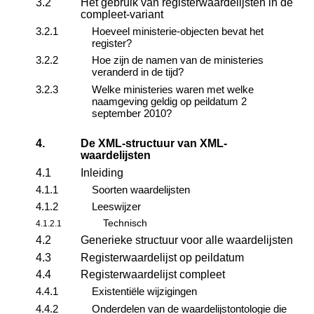
3.2
Het gebruik van registerwaardelijsten in de
compleet-variant
3.2.1
Hoeveel ministerie-objecten bevat het
register?
3.2.2
Hoe zijn de namen van de ministeries
veranderd in de tijd?
3.2.3
Welke ministeries waren met welke
naamgeving geldig op peildatum 2
september 2010?
4.
De XML-structuur van XML-
waardelijsten
4.1
Inleiding
4.1.1
Soorten waardelijsten
4.1.2
Leeswijzer
Technisch
4.1.2.1
4.2
Generieke structuur voor alle waardelijsten
4.3
Registerwaardelijst op peildatum
4.4
Registerwaardelijst compleet
4.4.1
Existentiële wijzigingen
4.4.2
Onderdelen van de waardelijstontologie die