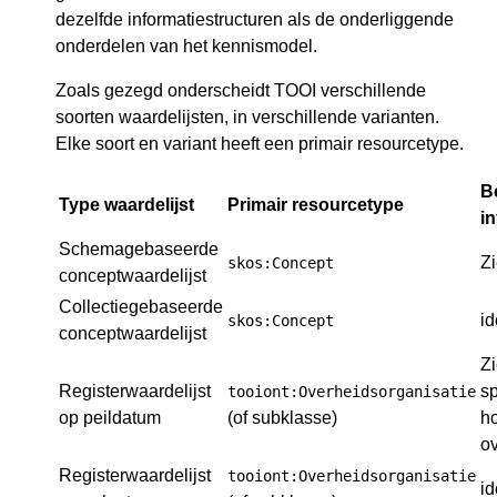
dezelfde informatiestructuren als de onderliggende
onderdelen van het kennismodel.
Zoals gezegd onderscheidt TOOI verschillende
soorten waardelijsten, in verschillende varianten.
Elke soort en variant heeft een primair resourcetype.
B
Type waardelijst
Primair resourcetype
i
Schemagebaseerde
Z
skos:Concept
conceptwaardelijst
Collectiegebaseerde
i
skos:Concept
conceptwaardelijst
Z
Registerwaardelijst
sp
tooiont:Overheidsorganisatie
op peildatum
(of subklasse)
ho
ov
Registerwaardelijst
tooiont:Overheidsorganisatie
i