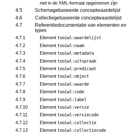
niet in de XML-formaat opgenomen zijn
4.5
Schemagebaseerde conceptwaardelijst
4.6
Collectiegebaseerde conceptwaardelijst
4.7
Referentiedocumentatie van elementen en
types
4.7.1
Element
tooiwl:waardelijst
4.7.2
Element
tooiwl:naam
4.7.3
Element
tooiwl:metadata
4.7.4
Element
tooiwl:uitspraak
4.7.5
Element
tooiwl:predicaat
4.7.6
Element
tooiwl:object
4.7.7
Element
tooiwl:waarde
4.7.8
Element
tooiwl:code
4.7.9
Element
tooiwl:label
4.7.10
Element
tooiwl:versie
4.7.11
Element
tooiwl:versiecode
4.7.12
Element
tooiwl:collectie
4.7.13
Element
tooiwl:collectiecode