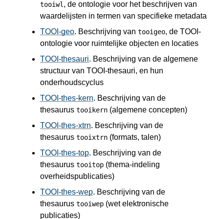
, de ontologie voor het beschrijven van
tooiwl
waardelijsten in termen van specifieke metadata
TOOI-geo
. Beschrijving van
, de TOOI-
tooigeo
ontologie voor ruimtelijke objecten en locaties
TOOI-thesauri
. Beschrijving van de algemene
structuur van TOOI-thesauri, en hun
onderhoudscyclus
TOOI-thes-kern
. Beschrijving van de
thesaurus
(algemene concepten)
tooikern
TOOI-thes-xtrn
. Beschrijving van de
thesaurus
(formats, talen)
tooixtrn
TOOI-thes-top
. Beschrijving van de
thesaurus
(thema-indeling
tooitop
overheidspublicaties)
TOOI-thes-wep
. Beschrijving van de
thesaurus
(wet elektronische
tooiwep
publicaties)