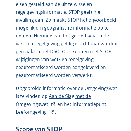
eisen gesteld aan de uit te wisselen
regelgevingsinformatie. STOP geeft hier
invulling aan. Zo maakt STOP het bijvoorbeeld
mogelijk om geografische informatie op te
nemen. Hiermee kan het gebied waarin de
wet– en regelgeving geldig is zichtbaar worden
gemaakt in het DSO. Ook kunnen met STOP
wijzigingen van wet- en regelgeving
geautomatiseerd worden aangeleverd en
geautomatiseerd worden verwerkt.
Uitgebreide informatie over de Omgevingswet
is te vinden op
E
Aan de Slag met de
Omgevingswet
x
en het
E
Informatiepunt
Leefomgeving
t
.
x
e
t
r
e
Scope van STOP