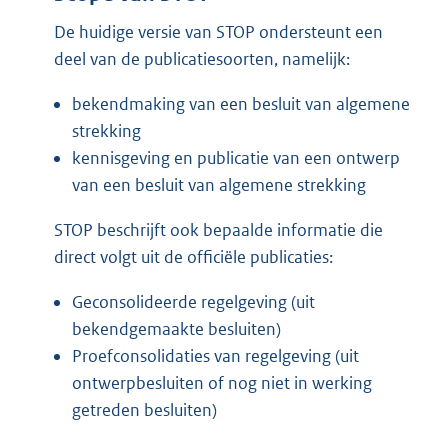
n
r
De huidige versie van STOP ondersteunt een
e
n
deel van de publicatiesoorten, namelijk:
l
e
i
l
bekendmaking van een besluit van algemene
n
i
strekking
k
n
kennisgeving en publicatie van een ontwerp
:
k
van een besluit van algemene strekking
:
STOP beschrijft ook bepaalde informatie die
direct volgt uit de officiële publicaties:
Geconsolideerde regelgeving (uit
bekendgemaakte besluiten)
Proefconsolidaties van regelgeving (uit
ontwerpbesluiten of nog niet in werking
getreden besluiten)