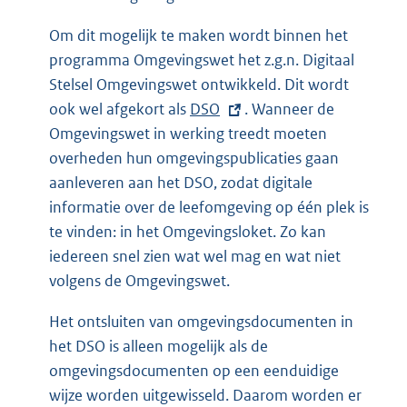
Om dit mogelijk te maken wordt binnen het
programma Omgevingswet het z.g.n. Digitaal
Stelsel Omgevingswet ontwikkeld. Dit wordt
ook wel afgekort als
E
DSO
. Wanneer de
Omgevingswet in werking treedt moeten
x
overheden hun omgevingspublicaties gaan
t
aanleveren aan het DSO, zodat digitale
e
informatie over de leefomgeving op één plek is
r
te vinden: in het Omgevingsloket. Zo kan
n
iedereen snel zien wat wel mag en wat niet
e
volgens de Omgevingswet.
l
i
Het ontsluiten van omgevingsdocumenten in
n
het DSO is alleen mogelijk als de
k
omgevingsdocumenten op een eenduidige
:
wijze worden uitgewisseld. Daarom worden er