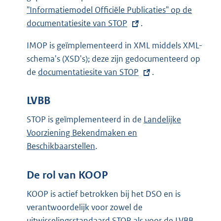
E
"Informatiemodel Officiële Publicaties" op de
x
documentatiesite van STOP
.
t
IMOP is geïmplementeerd in XML middels XML-
e
schema's (XSD's); deze zijn gedocumenteerd op
r
de
E
documentatiesite van STOP
.
n
x
e
t
LVBB
l
e
i
STOP is geïmplementeerd in de
Landelijke
r
n
Voorziening Bekendmaken en
n
k
Beschikbaarstellen
.
e
:
l
De rol van KOOP
i
n
KOOP is actief betrokken bij het DSO en is
k
verantwoordelijk voor zowel de
:
uitwisselingsstandaard STOP als voor de LVBB.