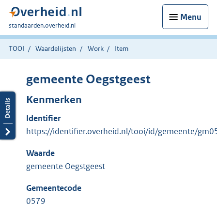
Menu
U
standaarden.overheid.nl
bent
hier:
TOOI
Waardelijsten
Work
Item
gemeente Oegstgeest
Kenmerken
Identifier
https://identifier.overheid.nl/tooi/id/gemeente/gm
Waarde
gemeente Oegstgeest
Gemeentecode
0579