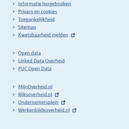
Informatie hergebruiken
Privacy en cookies
Toegankelijkheid
Sitemap
E
Kwetsbaarheid melden
x
t
Open data
e
Linked Data Overheid
r
PUC Open Data
n
e
MijnOverheid.nl
l
E
Rijksoverheid.nl
i
x
E
Ondernemersplein
n
t
x
E
Werkenbijdeoverheid.nl
k
e
t
x
:
r
e
t