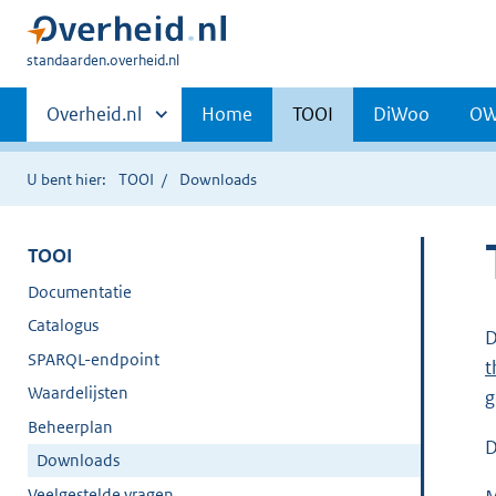
U
standaarden.overheid.nl
bent
Primaire
hier:
Andere
Overheid.nl
Home
TOOI
DiWoo
O
sites
navigatie
binnen
U bent hier:
TOOI
Downloads
TOOI
Documentatie
Catalogus
D
SPARQL-endpoint
t
Waardelijsten
g
Beheerplan
D
Downloads
Veelgestelde vragen