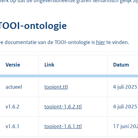
erk op dat de ongeversioneerde grafen semantisch gelijk zij
TOOI-ontologie
e documentatie van de TOOI-ontologie is
hier
te vinden.
Versie
Link
Datum
actueel
tooiont.ttl
4 juli 2025
v1.6.2
tooiont-1.6.2.ttl
4 juli 2025
v1.6.1
tooiont-1.6.1.ttl
17 juni 20