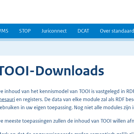
WMS
STOP
Juriconnect
DCAT
Over standaar
TOOI-Downloads
e inhoud van het kennismodel van TOOI is vastgelegd in RDF
hesauri
en registers. De data van elke module zal als RDF be
ebruiken in uw eigen toepassing. Nog niet alle modules zijn
e meeste toepassingen zullen de inhoud van TOOI willen a