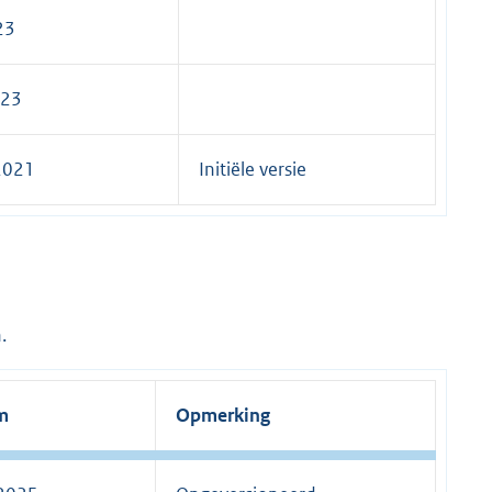
23
023
2021
Initiële versie
.
m
Opmerking