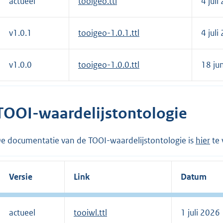
actueel
tooigeo.ttl
4 juli
v1.0.1
tooigeo-1.0.1.ttl
4 juli
v1.0.0
tooigeo-1.0.0.ttl
18 ju
TOOI-waardelijstontologie
e documentatie van de TOOI-waardelijstontologie is
hier
te 
Versie
Link
Datum
actueel
tooiwl.ttl
1 juli 2026