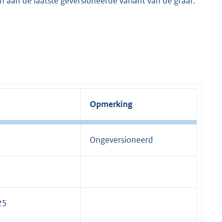
n aan de laatste geversioneerde variant van de graaf.
Opmerking
Ongeversioneerd
25