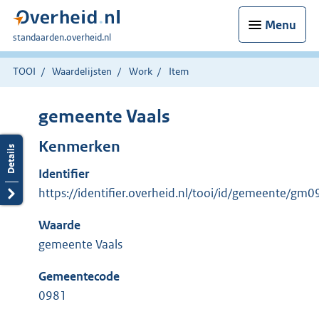
Menu
U
standaarden.overheid.nl
bent
hier:
TOOI
Waardelijsten
Work
Item
gemeente Vaals
Kenmerken
Identifier
https://identifier.overheid.nl/tooi/id/gemeente/gm
Waarde
gemeente Vaals
Gemeentecode
0981