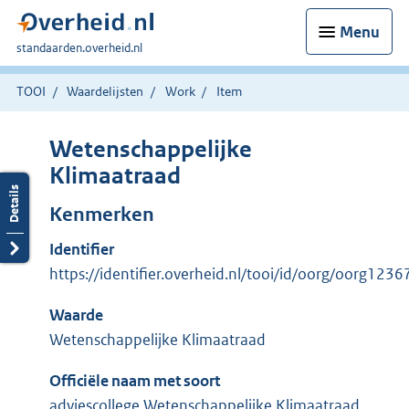
Menu
U
standaarden.overheid.nl
bent
hier:
TOOI
Waardelijsten
Work
Item
Wetenschappelijke
Klimaatraad
Kenmerken
Identifier
https://identifier.overheid.nl/tooi/id/oorg/oorg1236
Waarde
Wetenschappelijke Klimaatraad
Officiële naam met soort
adviescollege Wetenschappelijke Klimaatraad