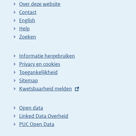
Over deze website
Contact
English
Help
Zoeken
Informatie hergebruiken
Privacy en cookies
Toegankelijkheid
Sitemap
E
Kwetsbaarheid melden
x
t
Open data
e
Linked Data Overheid
r
PUC Open Data
n