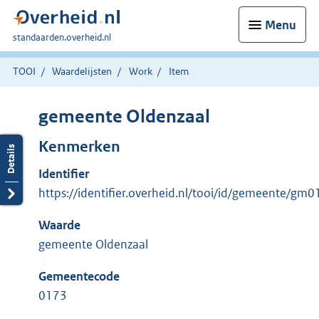
Menu
U
standaarden.overheid.nl
bent
hier:
TOOI
Waardelijsten
Work
Item
gemeente Oldenzaal
Kenmerken
Identifier
https://identifier.overheid.nl/tooi/id/gemeente/gm
Waarde
gemeente Oldenzaal
Gemeentecode
0173