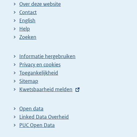
Over deze website
Contact
English
Help
Zoeken
Informatie hergebruiken
Privacy en cookies
Toegankelijkheid
Sitemap
E
Kwetsbaarheid melden
x
t
Open data
e
Linked Data Overheid
r
PUC Open Data
n