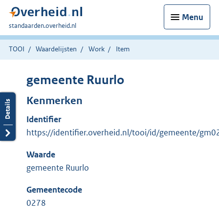
Menu
U
standaarden.overheid.nl
bent
hier:
TOOI
Waardelijsten
Work
Item
gemeente Ruurlo
Kenmerken
Identifier
https://identifier.overheid.nl/tooi/id/gemeente/gm
Waarde
gemeente Ruurlo
Gemeentecode
0278