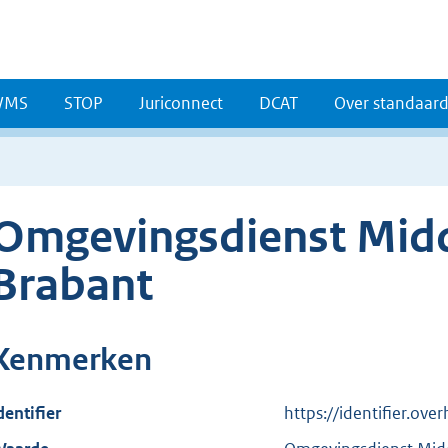
WMS
STOP
Juriconnect
DCAT
Over standaar
Omgevingsdienst Mid
Brabant
Kenmerken
dentifier
https://identifier.ove