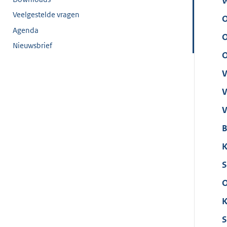
W
Veelgestelde vragen
O
Agenda
O
Nieuwsbrief
O
V
V
V
B
K
S
O
K
S