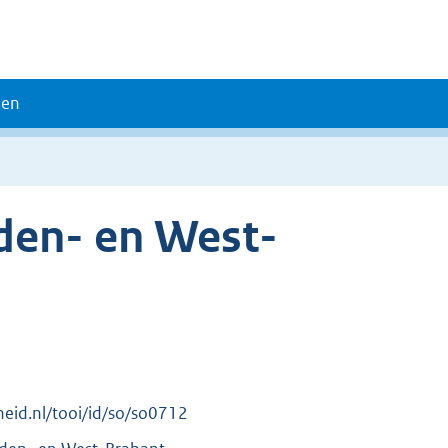
den
den- en West-
rheid.nl/tooi/id/so/so0712