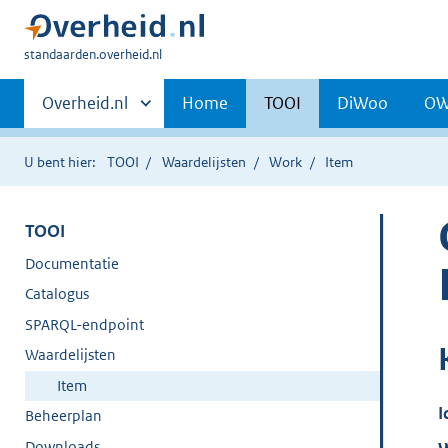
U
standaarden.overheid.nl
bent
Primaire
hier:
Andere
Overheid.nl
Home
TOOI
DiWoo
O
sites
navigatie
binnen
U bent hier:
TOOI
Waardelijsten
Work
Item
TOOI
Documentatie
Catalogus
SPARQL-endpoint
Waardelijsten
Item
I
Beheerplan
Downloads