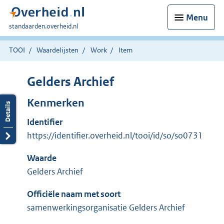
Menu
U
standaarden.overheid.nl
bent
hier:
TOOI
Waardelijsten
Work
Item
Gelders Archief
Kenmerken
Identifier
https://identifier.overheid.nl/tooi/id/so/so0731
Waarde
Gelders Archief
Officiële naam met soort
samenwerkingsorganisatie Gelders Archief