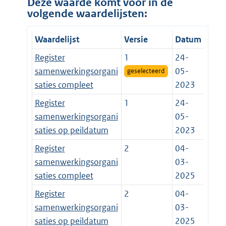
Deze waarde komt voor in de
volgende waardelijsten:
Waardelijst
Versie
Datum
Register
1
24-
samenwerkingsorgani
05-
geselecteerd
saties compleet
2023
Register
1
24-
samenwerkingsorgani
05-
saties op peildatum
2023
Register
2
04-
samenwerkingsorgani
03-
saties compleet
2025
Register
2
04-
samenwerkingsorgani
03-
saties op peildatum
2025