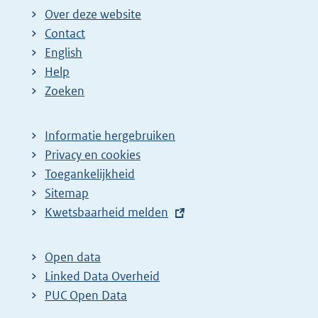
Over deze website
Contact
English
Help
Zoeken
Informatie hergebruiken
Privacy en cookies
Toegankelijkheid
Sitemap
E
Kwetsbaarheid melden
x
t
Open data
e
Linked Data Overheid
r
PUC Open Data
n