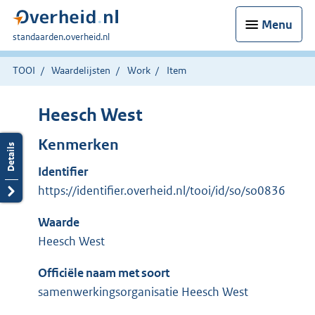
Menu
U
standaarden.overheid.nl
bent
hier:
TOOI
Waardelijsten
Work
Item
Heesch West
Kenmerken
Identifier
https://identifier.overheid.nl/tooi/id/so/so0836
Waarde
Heesch West
Officiële naam met soort
samenwerkingsorganisatie Heesch West