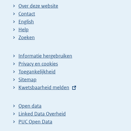
Over deze website
Contact
English
Help
Zoeken
Informatie hergebruiken
Privacy en cookies
Toegankelijkheid
Sitemap
E
Kwetsbaarheid melden
x
t
Open data
e
Linked Data Overheid
r
PUC Open Data
n