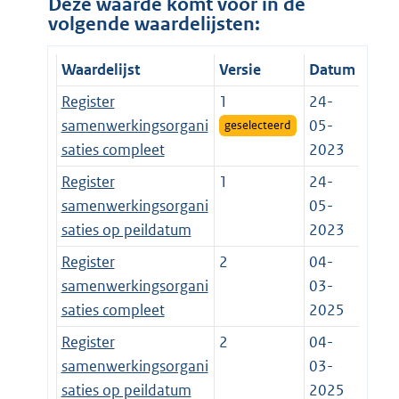
Deze waarde komt voor in de
volgende waardelijsten:
Waardelijst
Versie
Datum
Register
1
24-
samenwerkingsorgani
05-
geselecteerd
saties compleet
2023
Register
1
24-
samenwerkingsorgani
05-
saties op peildatum
2023
Register
2
04-
samenwerkingsorgani
03-
saties compleet
2025
Register
2
04-
samenwerkingsorgani
03-
saties op peildatum
2025