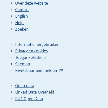
Over deze website
Contact
English
Help
Zoeken
Informatie hergebruiken
Privacy en cookies
Toegankelijkheid
Sitemap
E
Kwetsbaarheid melden
x
t
Open data
e
Linked Data Overheid
r
PUC Open Data
n