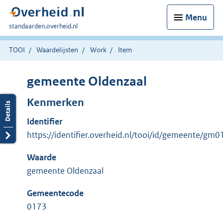
Menu
U
standaarden.overheid.nl
bent
hier:
TOOI
Waardelijsten
Work
Item
gemeente Oldenzaal
Kenmerken
Identifier
https://identifier.overheid.nl/tooi/id/gemeente/gm
Waarde
gemeente Oldenzaal
Gemeentecode
0173