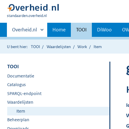
U
standaarden.overheid.nl
bent
Primaire
hier:
Andere
Overheid.nl
Home
TOOI
DiWoo
O
sites
navigatie
binnen
U bent hier:
TOOI
Waardelijsten
Work
Item
TOOI
Documentatie
Catalogus
SPARQL-endpoint
Waardelijsten
I
Item
W
Beheerplan
G
Downloads