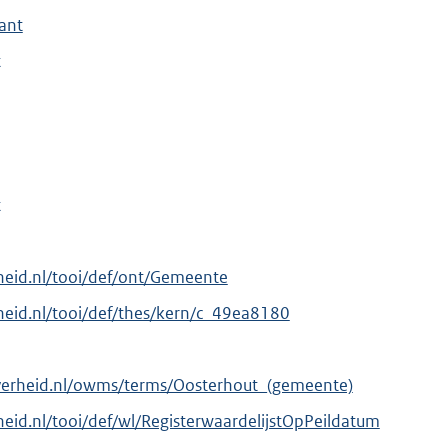
ant
t
t
erheid.nl/tooi/def/ont/Gemeente
erheid.nl/tooi/def/thes/kern/c_49ea8180
verheid.nl/owms/terms/Oosterhout_(gemeente)
rheid.nl/tooi/def/wl/RegisterwaardelijstOpPeildatum