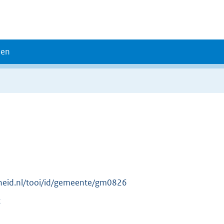
den
erheid.nl/tooi/id/gemeente/gm0826
t