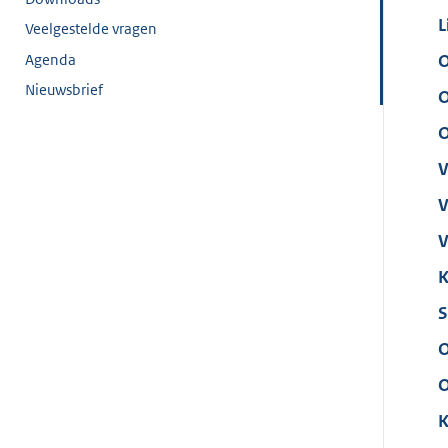
L
Veelgestelde vragen
Agenda
O
Nieuwsbrief
O
O
V
V
V
K
S
O
O
K