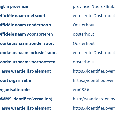
igt in provincie
provincie Noord-Brab
fficiële naam met soort
gemeente Oosterhou
fficiële naam zonder soort
Oosterhout
fficiële naam voor sorteren
oosterhout
oorkeursnaam zonder soort
Oosterhout
oorkeursnaam inclusief soort
gemeente Oosterhou
oorkeursnaam voor sorteren
oosterhout
lasse waardelijst-element
https://identifier.ov
oort organisatie
https://identifier.ov
rganisatiecode
gm0826
WMS identifier (vervallen)
http://standaarden.o
lasse waardelijst-element
https://identifier.ove