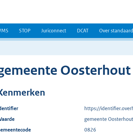
WMS
STOP
Juriconnect
DCAT
Over standaar
gemeente Oosterhout
Kenmerken
dentifier
https://identifier.ov
aarde
gemeente Oosterhou
emeentecode
0826