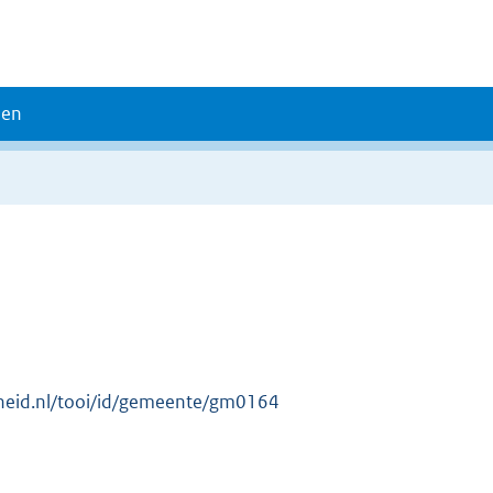
den
erheid.nl/tooi/id/gemeente/gm0164