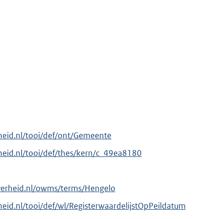
erheid.nl/tooi/def/ont/Gemeente
erheid.nl/tooi/def/thes/kern/c_49ea8180
verheid.nl/owms/terms/Hengelo
rheid.nl/tooi/def/wl/RegisterwaardelijstOpPeildatum