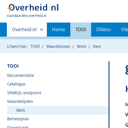
U
standaarden.overheid.nl
bent
Primaire
hier:
Andere
Overheid.nl
Home
TOOI
DiWoo
O
sites
navigatie
binnen
U bent hier:
TOOI
Waardelijsten
Work
Item
TOOI
Documentatie
Catalogus
SPARQL-endpoint
Waardelijsten
I
Item
W
Beheerplan
G
Downloads