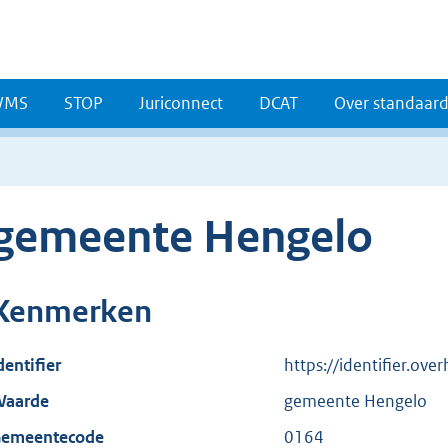
WMS
STOP
Juriconnect
DCAT
Over standaar
gemeente Hengelo
Kenmerken
dentifier
https://identifier.ov
aarde
gemeente Hengelo
emeentecode
0164