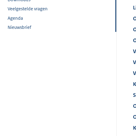
L
Veelgestelde vragen
Agenda
O
Nieuwsbrief
O
O
V
V
V
K
S
O
O
K