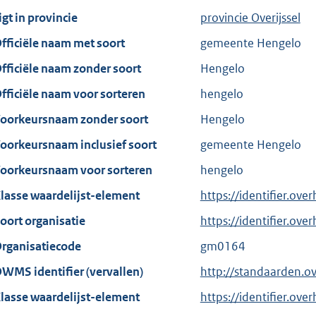
igt in provincie
provincie Overijssel
fficiële naam met soort
gemeente Hengelo
fficiële naam zonder soort
Hengelo
fficiële naam voor sorteren
hengelo
oorkeursnaam zonder soort
Hengelo
oorkeursnaam inclusief soort
gemeente Hengelo
oorkeursnaam voor sorteren
hengelo
lasse waardelijst-element
https://identifier.ov
oort organisatie
https://identifier.ov
rganisatiecode
gm0164
WMS identifier (vervallen)
http://standaarden.o
lasse waardelijst-element
https://identifier.ove