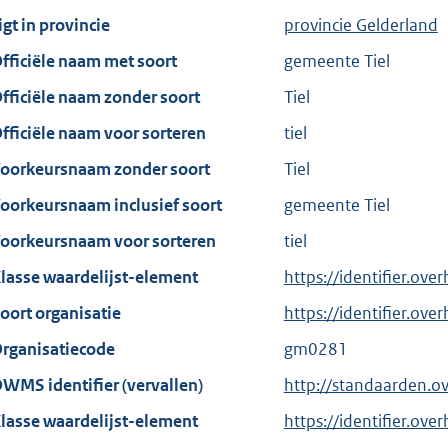
igt in provincie
provincie Gelderland
fficiële naam met soort
gemeente Tiel
fficiële naam zonder soort
Tiel
fficiële naam voor sorteren
tiel
oorkeursnaam zonder soort
Tiel
oorkeursnaam inclusief soort
gemeente Tiel
oorkeursnaam voor sorteren
tiel
lasse waardelijst-element
https://identifier.ov
oort organisatie
https://identifier.ov
rganisatiecode
gm0281
WMS identifier (vervallen)
http://standaarden.o
lasse waardelijst-element
https://identifier.ove