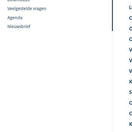
L
Veelgestelde vragen
Agenda
O
Nieuwsbrief
O
O
V
V
V
K
S
O
O
K