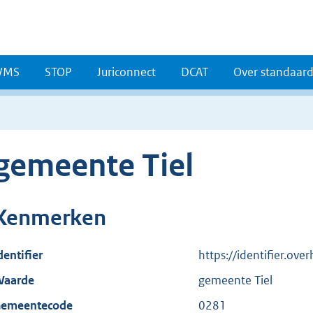
WMS
STOP
Juriconnect
DCAT
Over standaar
gemeente Tiel
Kenmerken
dentifier
https://identifier.ov
aarde
gemeente Tiel
emeentecode
0281