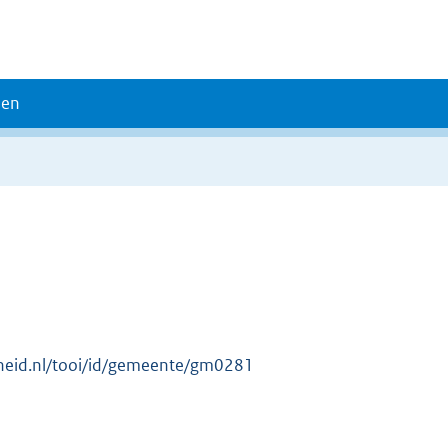
den
erheid.nl/tooi/id/gemeente/gm0281