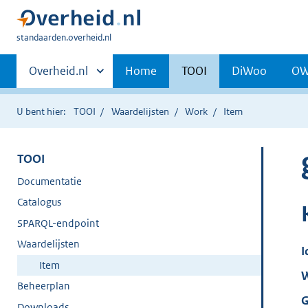
U
standaarden.overheid.nl
bent
Primaire
hier:
Andere
Overheid.nl
Home
TOOI
DiWoo
O
sites
navigatie
binnen
U bent hier:
TOOI
Waardelijsten
Work
Item
TOOI
Documentatie
Catalogus
SPARQL-endpoint
Waardelijsten
I
Item
W
Beheerplan
G
Downloads