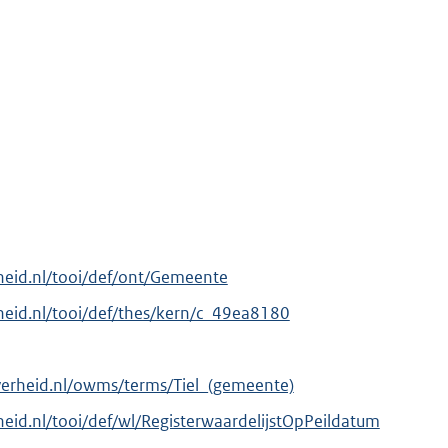
erheid.nl/tooi/def/ont/Gemeente
erheid.nl/tooi/def/thes/kern/c_49ea8180
verheid.nl/owms/terms/Tiel_(gemeente)
rheid.nl/tooi/def/wl/RegisterwaardelijstOpPeildatum