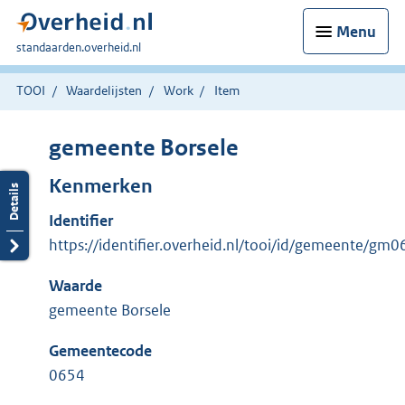
Menu
U
standaarden.overheid.nl
bent
hier:
TOOI
Waardelijsten
Work
Item
gemeente Borsele
Kenmerken
Identifier
https://identifier.overheid.nl/tooi/id/gemeente/gm
Waarde
gemeente Borsele
Gemeentecode
0654