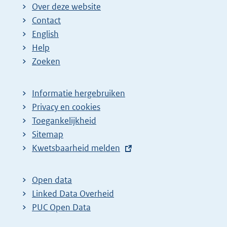
Over deze website
Contact
English
Help
Zoeken
Informatie hergebruiken
Privacy en cookies
Toegankelijkheid
Sitemap
E
Kwetsbaarheid melden
x
t
Open data
e
Linked Data Overheid
r
PUC Open Data
n