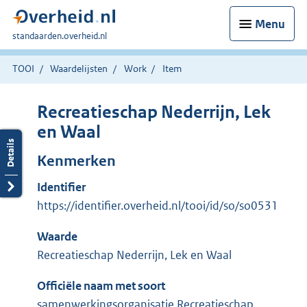
Menu
U
standaarden.overheid.nl
bent
hier:
TOOI
Waardelijsten
Work
Item
Recreatieschap Nederrijn, Lek
en Waal
Kenmerken
Identifier
https://identifier.overheid.nl/tooi/id/so/so0531
Waarde
Recreatieschap Nederrijn, Lek en Waal
Officiële naam met soort
samenwerkingsorganisatie Recreatieschap