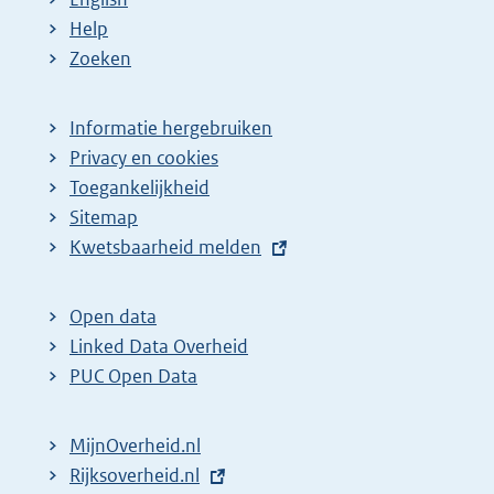
Help
Zoeken
Informatie hergebruiken
Privacy en cookies
Toegankelijkheid
Sitemap
E
Kwetsbaarheid melden
x
t
Open data
e
Linked Data Overheid
r
PUC Open Data
n
e
MijnOverheid.nl
l
E
Rijksoverheid.nl
i