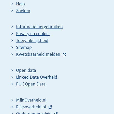
Help
Zoeken
Informatie hergebruiken
Privacy en cookies
Toegankelijkheid
Sitemap
E
Kwetsbaarheid melden
x
t
Open data
e
Linked Data Overheid
r
PUC Open Data
n
e
MijnOverheid.nl
l
E
Rijksoverheid.nl
i
x
E
Ondernemersplein