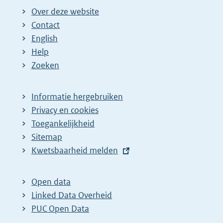
Over deze website
Contact
English
Help
Zoeken
Informatie hergebruiken
Privacy en cookies
Toegankelijkheid
Sitemap
E
Kwetsbaarheid melden
x
t
Open data
e
Linked Data Overheid
r
PUC Open Data
n