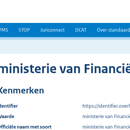
WMS
STOP
Juriconnect
DCAT
Over standaar
ministerie van Financi
Kenmerken
dentifier
https://identifier.ove
aarde
ministerie van Financ
fficiële naam met soort
ministerie van Financ