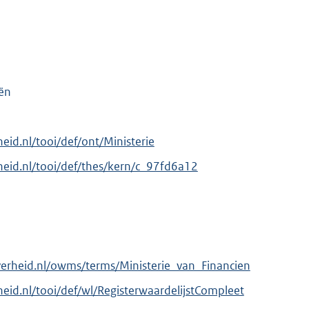
iën
rheid.nl/tooi/def/ont/Ministerie
erheid.nl/tooi/def/thes/kern/c_97fd6a12
verheid.nl/owms/terms/Ministerie_van_Financien
rheid.nl/tooi/def/wl/RegisterwaardelijstCompleet