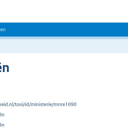
den
ën
rheid.nl/tooi/id/ministerie/mnre1090
iën
iën