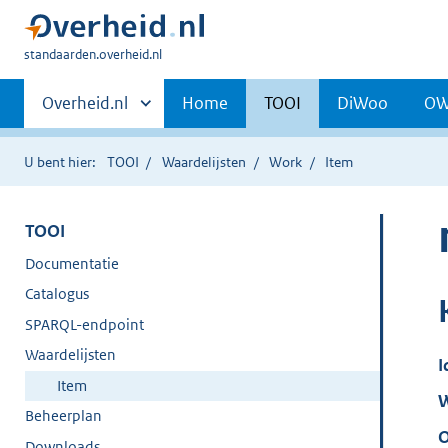
U
standaarden.overheid.nl
bent
Primaire
hier:
Andere
Overheid.nl
Home
TOOI
DiWoo
O
sites
navigatie
binnen
U bent hier:
TOOI
Waardelijsten
Work
Item
TOOI
Documentatie
Catalogus
SPARQL-endpoint
Waardelijsten
I
Item
W
Beheerplan
O
Downloads