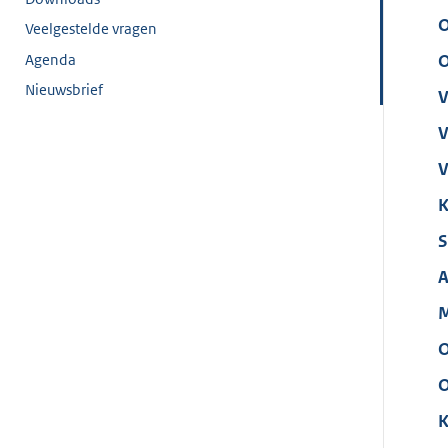
O
Veelgestelde vragen
Agenda
O
Nieuwsbrief
V
V
V
K
S
A
M
O
O
K