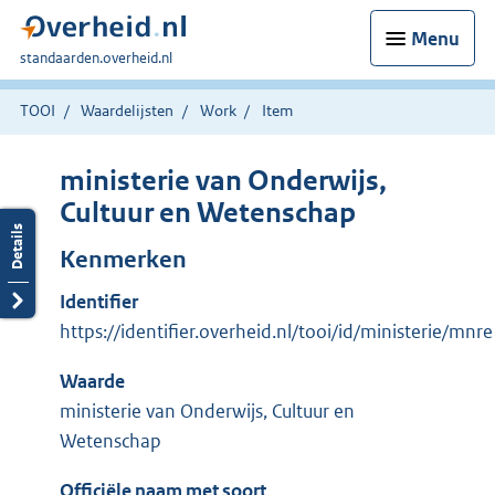
Menu
U
standaarden.overheid.nl
bent
hier:
TOOI
Waardelijsten
Work
Item
ministerie van Onderwijs,
Cultuur en Wetenschap
Kenmerken
Identifier
https://identifier.overheid.nl/tooi/id/ministerie/mn
Waarde
ministerie van Onderwijs, Cultuur en
Wetenschap
Officiële naam met soort