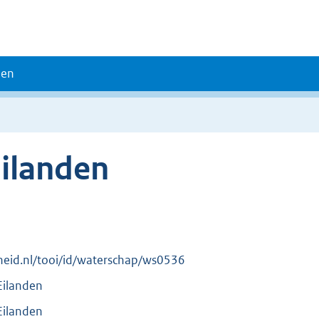
den
ilanden
erheid.nl/tooi/id/waterschap/ws0536
Eilanden
Eilanden