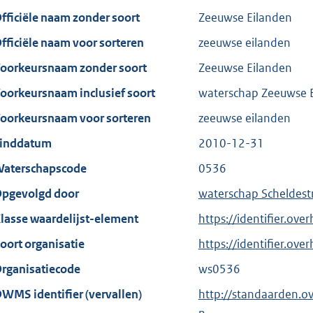
fficiële naam zonder soort
Zeeuwse Eilanden
fficiële naam voor sorteren
zeeuwse eilanden
oorkeursnaam zonder soort
Zeeuwse Eilanden
oorkeursnaam inclusief soort
waterschap Zeeuwse 
oorkeursnaam voor sorteren
zeeuwse eilanden
inddatum
2010-12-31
aterschapscode
0536
pgevolgd door
waterschap Scheldes
lasse waardelijst-element
https://identifier.ove
oort organisatie
https://identifier.ov
rganisatiecode
ws0536
WMS identifier (vervallen)
http://standaarden.