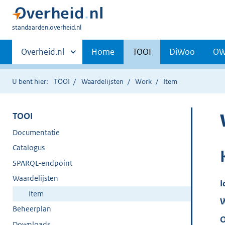
U
standaarden.overheid.nl
bent
Primaire
hier:
Andere
Overheid.nl
Home
TOOI
DiWoo
O
sites
navigatie
binnen
U bent hier:
TOOI
Waardelijsten
Work
Item
TOOI
Documentatie
Catalogus
SPARQL-endpoint
Waardelijsten
I
Item
W
Beheerplan
O
Downloads