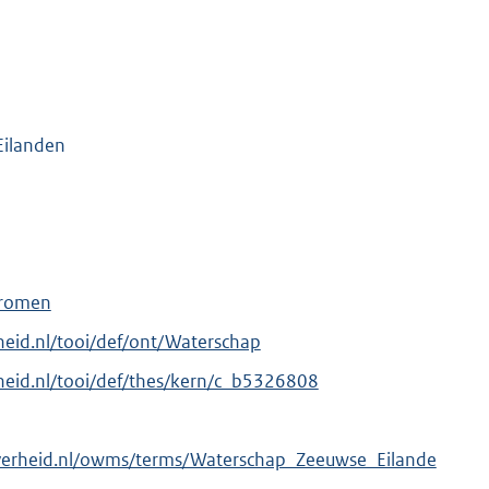
Eilanden
tromen
rheid.nl/tooi/def/ont/Waterschap
erheid.nl/tooi/def/thes/kern/c_b5326808
overheid.nl/owms/terms/Waterschap_Zeeuwse_Eilande