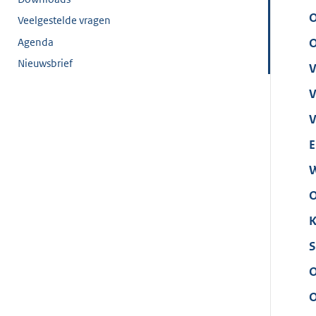
O
Veelgestelde vragen
Agenda
O
Nieuwsbrief
V
V
V
E
W
O
K
S
O
O