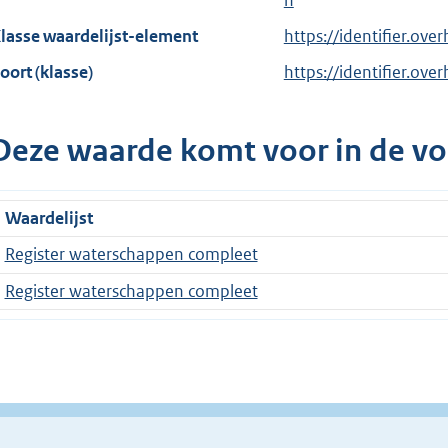
n
lasse waardelijst-element
https://identifier.ove
oort (klasse)
https://identifier.ove
Deze waarde komt voor in de vo
Waardelijst
Register waterschappen compleet
Register waterschappen compleet