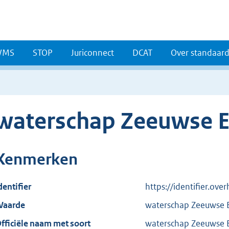
WMS
STOP
Juriconnect
DCAT
Over standaar
waterschap Zeeuwse E
Kenmerken
dentifier
https://identifier.ov
aarde
waterschap Zeeuwse 
fficiële naam met soort
waterschap Zeeuwse 