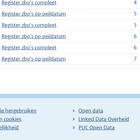
Register zbo's compleet
4
Register zbo's op peildatum
5
Register zbo's compleet
5
Register zbo's op peildatum
6
Register zbo's compleet
6
Register zbo's op peildatum
7
ie hergebruiken
Open data
en cookies
Linked Data Overheid
lijkheid
PUC Open Data