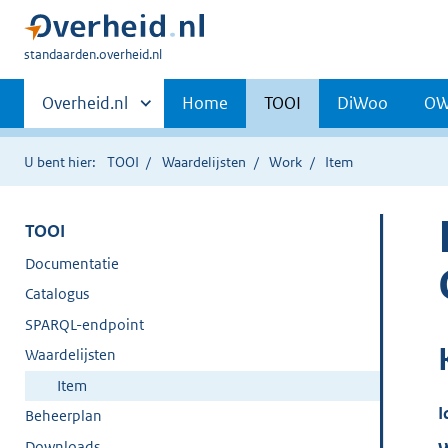
U
standaarden.overheid.nl
bent
Primaire
hier:
Andere
Overheid.nl
Home
TOOI
DiWoo
O
sites
navigatie
binnen
U bent hier:
TOOI
Waardelijsten
Work
Item
TOOI
Documentatie
Catalogus
SPARQL-endpoint
Waardelijsten
Item
I
Beheerplan
Downloads