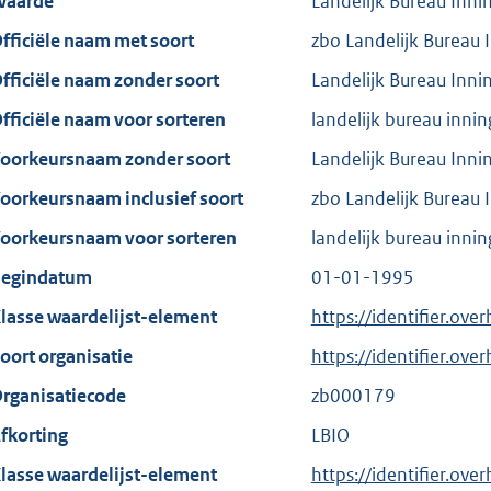
aarde
Landelijk Bureau Inn
fficiële naam met soort
zbo Landelijk Bureau
fficiële naam zonder soort
Landelijk Bureau Inn
fficiële naam voor sorteren
landelijk bureau inni
oorkeursnaam zonder soort
Landelijk Bureau Inn
oorkeursnaam inclusief soort
zbo Landelijk Bureau
oorkeursnaam voor sorteren
landelijk bureau inni
egindatum
01-01-1995
lasse waardelijst-element
https://identifier.ove
oort organisatie
https://identifier.ov
rganisatiecode
zb000179
fkorting
LBIO
lasse waardelijst-element
https://identifier.ove