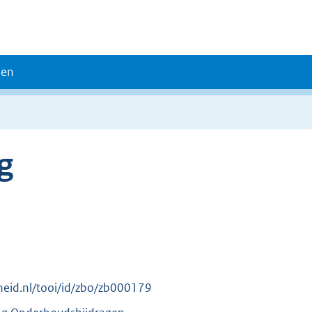
den
g
erheid.nl/tooi/id/zbo/zb000179