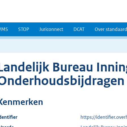
WMS
STOP
Juriconnect
DCAT
Over standaar
Landelijk Bureau Innin
Onderhoudsbijdragen
Kenmerken
dentifier
https://identifier.ov