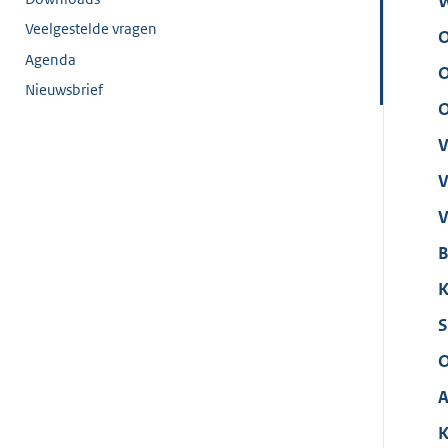
W
Veelgestelde vragen
O
Agenda
O
Nieuwsbrief
O
V
V
V
B
K
S
O
A
K