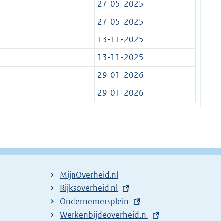
27-05-2025
27-05-2025
13-11-2025
13-11-2025
29-01-2026
29-01-2026
MijnOverheid.nl
E
Rijksoverheid.nl
x
E
Ondernemersplein
t
x
E
Werkenbijdeoverheid.nl