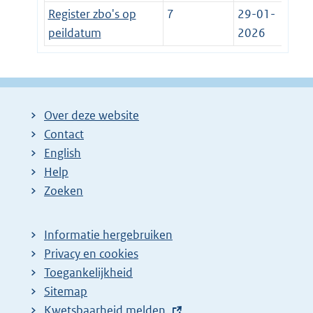
Register zbo's op
7
29-01-
peildatum
2026
Over deze website
Contact
English
Help
Zoeken
Informatie hergebruiken
Privacy en cookies
Toegankelijkheid
Sitemap
E
Kwetsbaarheid melden